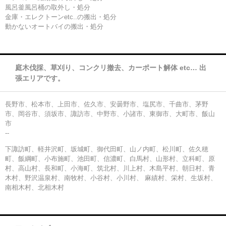
風呂釜風呂桶の取外し・処分
金庫・エレクトーンetc..の搬出・処分
動かないオートバイの搬出・処分
庭木伐採、草刈り、コンクリ撤去、カーポート解体 etc… 出
張エリアです。
長野市、松本市、上田市、佐久市、安曇野市、塩尻市、千曲市、茅野
市、岡谷市、須坂市、諏訪市、中野市、小諸市、東御市、大町市、飯山
市
--
下諏訪町、軽井沢町、坂城町、御代田町、山ノ内町、松川町、佐久穂
町、飯綱町、小布施町、池田町、信濃町、白馬村、山形村、立科町、原
村、高山村、長和町、小海町、筑北村、川上村、木島平村、朝日村、青
木村、野沢温泉村、南牧村、小谷村、小川村、 麻績村、栄村、生坂村、
南相木村、北相木村