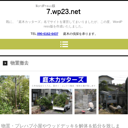
庭木カッターズ / 立木の伐採、草
既に、「庭木カッターズ」名でサイトを運営してまいりましたが、この度、WordP
ress版を作成いたしました。
刈り、コンクリート・ウッドデ
TEL.
090-6162-6437
庭木の伐採を承ります。
ッキの撤去、物置・プレハブ・
車庫・カーポートの解体 etc…
を承ります。 長野市・松本
市・上田市・小諸市・佐久市・
物置撤去
諏訪市 etc..
物置・プレハブ小屋やウッドデッキを解体＆処分を致しま