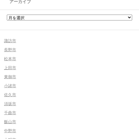
アーカイブ
諏訪市
長野市
松本市
上田市
東御市
小諸市
佐久市
須坂市
千曲市
飯山市
中野市