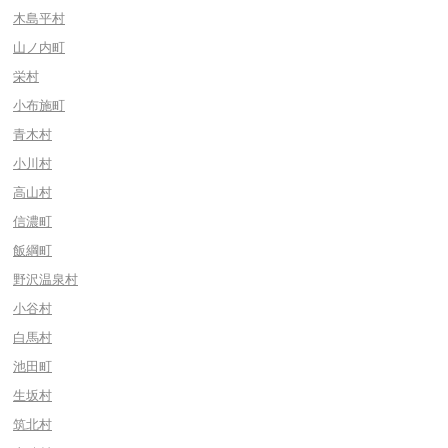
木島平村
山ノ内町
栄村
小布施町
青木村
小川村
高山村
信濃町
飯綱町
野沢温泉村
小谷村
白馬村
池田町
生坂村
筑北村