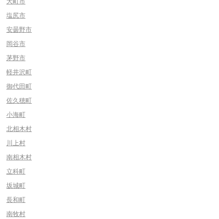
大町市
塩尻市
安曇野市
岡谷市
茅野市
軽井沢町
御代田町
佐久穂町
小海町
北相木村
川上村
南相木村
立科町
坂城町
長和町
南牧村