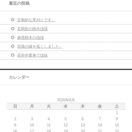
最近の投稿
定期的な草刈りです。
玄関前の樹木伐採
越境樹木の伐採
花壇の縁を低くしました。
高所作業車で伐採
カレンダー
2026年8月
日
月
火
水
木
金
土
1
2
3
4
5
6
7
8
9
10
11
12
13
14
15
16
17
18
19
20
21
22